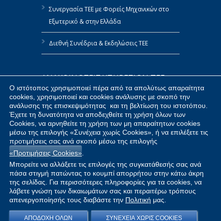
Συνεργασία ΤΕΕ με Φορείς Μηχανικών στο
Εξωτερικό & στην Ελλάδα
Διεθνή Συνέδρια & Εκδηλώσεις ΤΕΕ
ΑΝΑΚΟΙΝΩΣΕΙΣ ΥΠΗΡΕΣΙΩΝ ΤΕΕ
Ο ιστότοπος χρησιμοποιεί πέρα από τα απολύτως απαραίτητα
cookies, χρησιμοποιεί και cookies ανάλυσης με σκοπό την
Πολιτική Αναφορών του ΤΕΕ
ανάλυσης της επισκεψιμότητας και τη βελτίωση του ιστοτόπου.
Έχετε τη δυνατότητα να αποδεχθείτε τη χρήση όλων των
Δημοσίευση Στοιχείων ΤΕΕ κατ’ Εφαρμογή
Cookies, να αρνηθείτε τη χρήση των μη απαραίτητων cookies
του Ν.4070/2012
μέσω της επιλογής «Συνέχεια χωρίς Cookies», ή να επιλέξετε τις
προτιμήσεις σας ανά σκοπό μέσω της επιλογής
«Προτιμήσεις Cookies»
.
Προμήθειες ΤΕΕ
Μπορείτε να αλλάξετε τις επιλογές της συγκατάθεσής σας ανά
πάσα στιγμή πατώντας το κουμπί απορρήτου στην κάτω άκρη
της σελίδας. Για περισσότερες πληροφορίες για τα cookies, να
λάβετε γνώση των δικαιωμάτων σας και περαιτέρω τρόπους
Copyright © 2026 |
Προσωπικά Δεδομένα
|
Όροι
απενεργοποίησής τους διαβάστε την
Πολιτική
μας.
Χρήσης
|
Πολιτική Cookies
|
Δήλωση
Προσβασιμότητας
|
Πράξη Ψηφιακών
ΑΠΟΔΟΧΗ ΟΛΩΝ
ΣΥΝΕΧΕΙΑ ΧΩΡΙΣ COOKIES