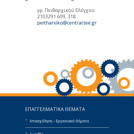
γρ. Πειθαρχικού Ελέγχου
2103291 609, 318
peitharxiko@central.tee.gr
ΕΠΑΓΓΕΛΜΑΤΙΚΑ ΘΕΜΑΤΑ
Απασχόληση – Εργασιακά Θέματα