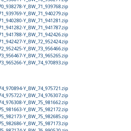
_70_938278-Y_BW_71_939768.zip
_71_939769-Y_BW_71_940279.zip
_71_940280-Y_BW_71_941281.zip
_71_941282-Y_BW_71_941787.zip
_71_941788-Y_BW_71_942426.zip
_71_942427-Y_BW_72_952424.zip
_72_952425-Y_BW_73_956466.zip
_73_956467-Y_BW_73_965265.zip
_73_965266-Y_BW_74_970893.zip
_74_970894-Y_BW_74_975721.zip
_74_975722-Y_BW_74_976307.zip
_74_976308-Y_BW_75_981662.zip
_75_981663-Y_BW_75_982172.zip
_75_982173-Y_BW_75_982685.zip
_75_982686-Y_BW_75_987173.zip
_75_987174-Y_BW_76_990520.zip