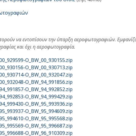
φωτογραφιών
μπορούν να εντοπίσουν την ύπαρξη αεροφωτογραφιών. Εμφανίζο
γραφίας και όχι η αεροφωτογραφία.
W_00_929599-O_BW_00_930155.zip
W_00_930156-O_BW_00_930713.zip
W_00_930714-O_BW_00_932047.zip
W_00_932048-O_BW_94_991856.zip
W_94_991857-O_BW_94_992852.zip
W_94_992853-O_BW_94_999429.zip
W_94_999430-O_BW_95_993936.zip
W_95_993937-O_BW_95_994609.zip
W_95_994610-O_BW_95_995568.zip
W_95_995569-O_BW_95_996687.zip
W_95_996688-O_BW_96_910309.zip