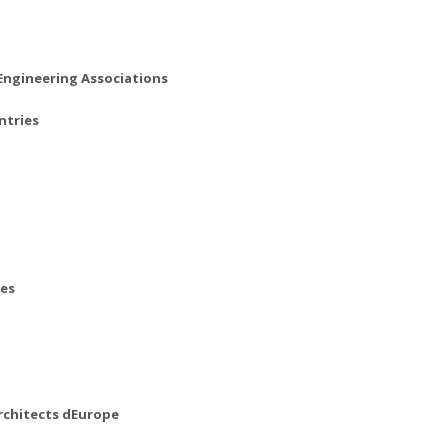
Engineering Associations
ntries
tes
Architects dEurope