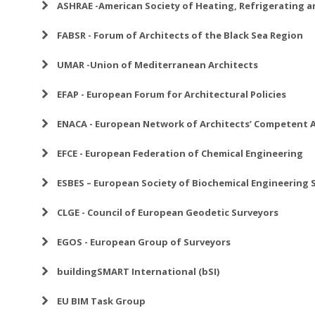
ASΗRAE -American Society of Heating, Refrigerating a
Ελληνικό ICOMOS
FABSR - Forum of Architects of the Black Sea Region
Συμβούλιο Αρχιτεκτόνων της Ευρώπης (ACE-CAE)
UMAR -Union of Mediterranean Architects
EFAP - European Forum for Architectural Policies
ENACA - European Network of Architects’ Competent 
EFCE - European Federation of Chemical Engineering
ESBES – European Society of Biochemical Engineering 
CLGE - Council of European Geodetic Surveyors
EGOS - European Group of Surveyors
buildingSMART International (bSI)
EU BIM Task Group