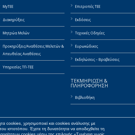
MyTEE
Επιτροπές ΤΕΕ
Διακηρύξεις
Εκδόσεις
Μητρώα Μελών
Τεχνικές Οδηγίες
Προκηρύξεις/Αναθέσεις Μελετών &
Ευρωκώδικες
Απευθείας Αναθέσεις
Εκδηλώσεις – Βραβεύσεις
Υπηρεσίες ΤΠ-ΤΕΕ
ΤΕΚΜΗΡΙΩΣΗ &
ΠΛΗΡΟΦΟΡΗΣΗ
Βιβλιοθήκη
α cookies, χρησιμοποιεί και cookies ανάλυσης με
του ιστοτόπου. Έχετε τη δυνατότητα να αποδεχθείτε τη
αραίτητων cookies μέσω της επιλογής «Συνέχεια χωρίς