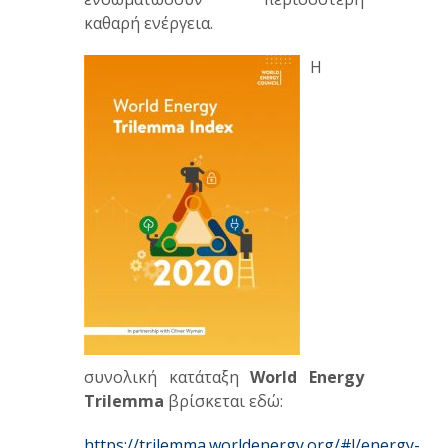
καθαρή ενέργεια.
Η
συνολική κατάταξη
World Energy
Trilemma
βρίσκεται εδώ:
https://trilemma.worldenergy.org/#!/energy-