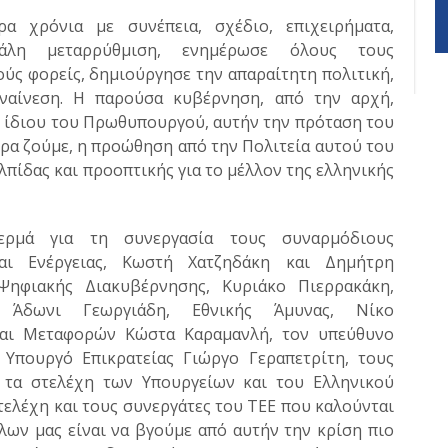
ρα χρόνια με συνέπεια, σχέδιο, επιχειρήματα,
άλη μεταρρύθμιση, ενημέρωσε όλους τους
ύς φορείς, δημιούργησε την απαραίτητη πολιτική,
υναίνεση. Η παρούσα κυβέρνηση, από την αρχή,
υ ίδιου του Πρωθυπουργού, αυτήν την πρόταση του
ρα ζούμε, η προώθηση από την Πολιτεία αυτού του
λπίδας και προοπτικής για το μέλλον της ελληνικής
ερμά για τη συνεργασία τους συναρμόδιους
αι Ενέργειας, Κωστή Χατζηδάκη και Δημήτρη
 Ψηφιακής Διακυβέρνησης, Κυριάκο Πιερρακάκη,
 Άδωνι Γεωργιάδη, Εθνικής Άμυνας, Νίκο
αι Μεταφορών Κώστα Καραμανλή, τον υπεύθυνο
Υπουργό Επικρατείας Γιώργο Γεραπετρίτη, τους
ι τα στελέχη των Υπουργείων και του Ελληνικού
τελέχη και τους συνεργάτες του ΤΕΕ που καλούνται
λων μας είναι να βγούμε από αυτήν την κρίση πιο