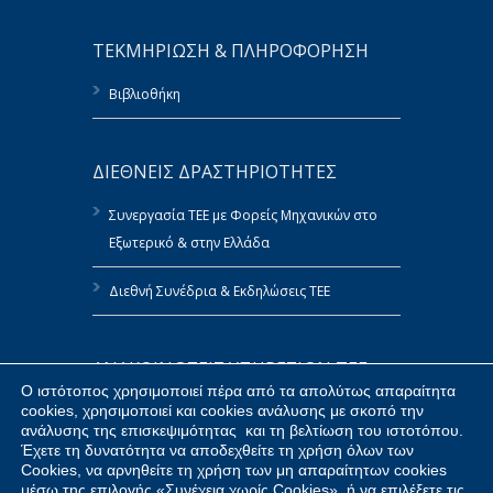
ΤΕΚΜΗΡΙΩΣΗ & ΠΛΗΡΟΦΟΡΗΣΗ
Βιβλιοθήκη
ΔΙΕΘΝΕΙΣ ΔΡΑΣΤΗΡΙΟΤΗΤΕΣ
Συνεργασία ΤΕΕ με Φορείς Μηχανικών στο
Εξωτερικό & στην Ελλάδα
Διεθνή Συνέδρια & Εκδηλώσεις ΤΕΕ
ΑΝΑΚΟΙΝΩΣΕΙΣ ΥΠΗΡΕΣΙΩΝ ΤΕΕ
Ο ιστότοπος χρησιμοποιεί πέρα από τα απολύτως απαραίτητα
cookies, χρησιμοποιεί και cookies ανάλυσης με σκοπό την
Πολιτική Αναφορών του ΤΕΕ
ανάλυσης της επισκεψιμότητας και τη βελτίωση του ιστοτόπου.
Έχετε τη δυνατότητα να αποδεχθείτε τη χρήση όλων των
Δημοσίευση Στοιχείων ΤΕΕ κατ’ Εφαρμογή
Cookies, να αρνηθείτε τη χρήση των μη απαραίτητων cookies
του Ν.4070/2012
μέσω της επιλογής «Συνέχεια χωρίς Cookies», ή να επιλέξετε τις