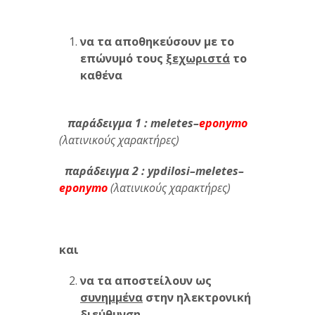
να τα αποθηκεύσουν με το
επώνυμό τους
ξεχωριστά
το
καθένα
παράδειγμα 1 :
meletes
–
eponymo
(λατινικούς χαρακτήρες)
παράδειγμα 2 :
ypdilosi
–
meletes
–
eponymo
(λατινικούς χαρακτήρες)
και
να τα αποστείλουν ως
συνημμένα
στην ηλεκτρονική
διεύθυνση