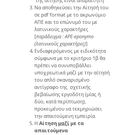
της αίτησης είναι απαραίτητη.
Να αποθηκεύσει την Αίτησή του
σε pdf format με το ακρωνύμιο
ΑΠΕ και το επώνυμό του με
λατινικούς χαρακτήρες
[
παράδειγμα : APE-
eponymo
(λατινικούς χαρακτήρες)
]
Ενδιαφερόμενος με ειδικότητα
σύμφωνα με το κριτήριο 1β θα
πρέπει να συνυποβάλλει
υποχρεωτικά μαζί με την αίτησή
του απλό σκαναρισμένο
αντίγραφο της σχετικής
βεβαίωσης εργοδότη (μίας ή
δύο, κατά περίπτωση),
προκειμένου να τεκμηριώσει
την απαιτούμενη εμπειρία.
Η
Αίτηση
μαζί
με τα
απαιτούμενα