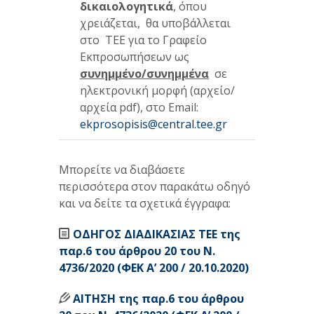
δικαιολογητικά
, όπου
χρειάζεται, θα υποβάλλεται
στο TEE για το Γραφείο
Εκπροσωπήσεων ως
συνημμένο/συνημμένα
σε
ηλεκτρονική μορφή (αρχείο/
αρχεία pdf), στο Email:
ekprosopisis@central.tee.gr
Μπορείτε να διαβάσετε
περισσότερα στον παρακάτω οδηγό
και να δείτε τα σχετικά έγγραφα:
ΟΔΗΓΟΣ ΔΙΑΔΙΚΑΣΙΑΣ ΤΕΕ της
παρ.6 του άρθρου 20 του Ν.
4736/2020 (ΦΕΚ Α’ 200 / 20.10.2020)
ΑΙΤΗΣΗ της παρ.6 του άρθρου