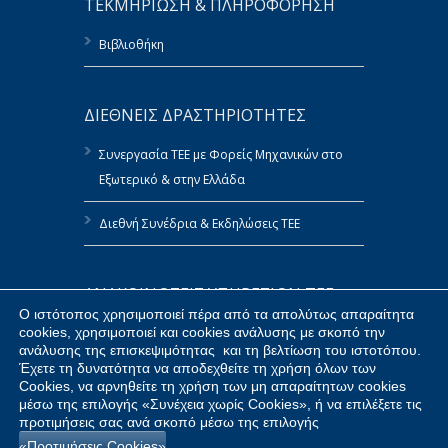
ΤΕΚΜΗΡΙΩΣΗ & ΠΛΗΡΟΦΟΡΗΣΗ
Βιβλιοθήκη
ΔΙΕΘΝΕΙΣ ΔΡΑΣΤΗΡΙΟΤΗΤΕΣ
Συνεργασία ΤΕΕ με Φορείς Μηχανικών στο
Εξωτερικό & στην Ελλάδα
Διεθνή Συνέδρια & Εκδηλώσεις ΤΕΕ
ΑΝΑΚΟΙΝΩΣΕΙΣ ΥΠΗΡΕΣΙΩΝ ΤΕΕ
Ο ιστότοπος χρησιμοποιεί πέρα από τα απολύτως απαραίτητα
cookies, χρησιμοποιεί και cookies ανάλυσης με σκοπό την
Πολιτική Αναφορών του ΤΕΕ
ανάλυσης της επισκεψιμότητας και τη βελτίωση του ιστοτόπου.
Έχετε τη δυνατότητα να αποδεχθείτε τη χρήση όλων των
Δημοσίευση Στοιχείων ΤΕΕ κατ’ Εφαρμογή
Cookies, να αρνηθείτε τη χρήση των μη απαραίτητων cookies
του Ν.4070/2012
μέσω της επιλογής «Συνέχεια χωρίς Cookies», ή να επιλέξετε τις
προτιμήσεις σας ανά σκοπό μέσω της επιλογής
«Προτιμήσεις Cookies»
.
Προμήθειες ΤΕΕ