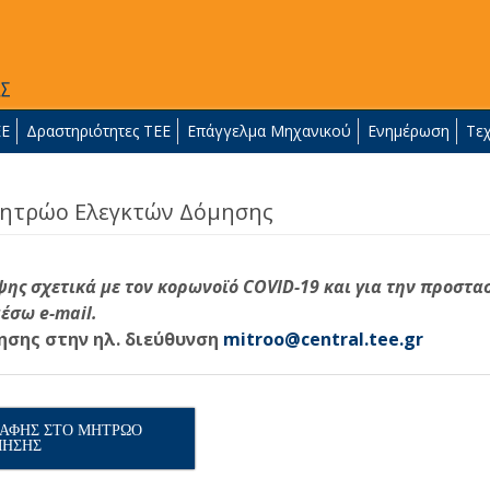
ΕΕ
Δραστηριότητες ΤΕΕ
Επάγγελμα Μηχανικού
Ενημέρωση
Τε
Μητρώο Ελεγκτών Δόμησης
ης σχετικά με τον κορωνοϊό COVID-19 και για την προστα
έσω e-mail.
ησης στην ηλ. διεύθυνση
mitroo@central.tee.gr
ΡΑΦΗΣ ΣΤΟ ΜΗΤΡΩΟ
ΜΗΣΗΣ