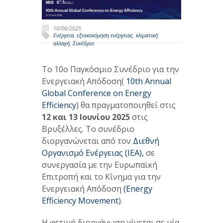
10/06/2025
Ενέργεια
,
εξοικονόμηση ενέργειας
,
κλιματική
αλλαγή
,
Συνέδριο
Το 10ο Παγκόσμιο Συνέδριο για την
Ενεργειακή Απόδοση(
10th Annual
Global Conference on Energy
Efficiency
) θα πραγματοποιηθεί στις
12 και 13 Ιουνίου 2025
στις
Βρυξέλλες. Το συνέδριο
διοργανώνεται από τον
Διεθνή
Οργανισμό Ενέργειας (IEA),
σε
συνεργασία με την Ευρωπαϊκή
Επιτροπή και το Κίνημα για την
Ενεργειακή Απόδοση
(Energy
Efficiency Movement
).
Η φετινή διοργάνωση γίνεται σε μία