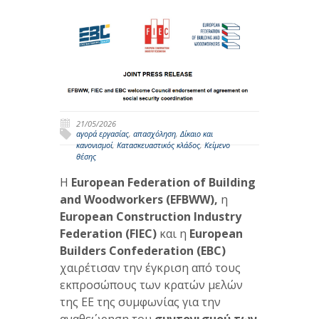
21/05/2026
αγορά εργασίας
,
απασχόληση
,
Δίκαιο και
κανονισμοί
,
Κατασκευαστικός κλάδος
,
Κείμενο
θέσης
Η
European
Federation
of
Building
and
Woodworkers
(
EFBWW
),
η
European
Construction
Industry
Federation
(
FIEC
)
και η
European
Builders
Confederation
(
EBC
)
χαιρέτισαν την έγκριση από τους
εκπροσώπους των κρατών μελών
της ΕΕ της συμφωνίας για την