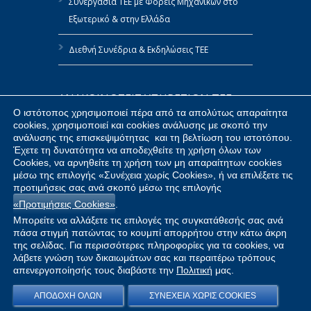
Συνεργασία ΤΕΕ με Φορείς Μηχανικών στο
Εξωτερικό & στην Ελλάδα
Διεθνή Συνέδρια & Εκδηλώσεις ΤΕΕ
ΑΝΑΚΟΙΝΩΣΕΙΣ ΥΠΗΡΕΣΙΩΝ ΤΕΕ
Ο ιστότοπος χρησιμοποιεί πέρα από τα απολύτως απαραίτητα
cookies, χρησιμοποιεί και cookies ανάλυσης με σκοπό την
Πολιτική Αναφορών του ΤΕΕ
ανάλυσης της επισκεψιμότητας και τη βελτίωση του ιστοτόπου.
Έχετε τη δυνατότητα να αποδεχθείτε τη χρήση όλων των
Δημοσίευση Στοιχείων ΤΕΕ κατ’ Εφαρμογή
Cookies, να αρνηθείτε τη χρήση των μη απαραίτητων cookies
του Ν.4070/2012
μέσω της επιλογής «Συνέχεια χωρίς Cookies», ή να επιλέξετε τις
προτιμήσεις σας ανά σκοπό μέσω της επιλογής
«Προτιμήσεις Cookies»
.
Προμήθειες ΤΕΕ
Μπορείτε να αλλάξετε τις επιλογές της συγκατάθεσής σας ανά
πάσα στιγμή πατώντας το κουμπί απορρήτου στην κάτω άκρη
της σελίδας. Για περισσότερες πληροφορίες για τα cookies, να
λάβετε γνώση των δικαιωμάτων σας και περαιτέρω τρόπους
Copyright © 2026 |
Προσωπικά Δεδομένα
|
Όροι
απενεργοποίησής τους διαβάστε την
Πολιτική
μας.
Χρήσης
|
Πολιτική Cookies
|
Δήλωση
Προσβασιμότητας
|
Πράξη Ψηφιακών
ΑΠΟΔΟΧΗ ΟΛΩΝ
ΣΥΝΕΧΕΙΑ ΧΩΡΙΣ COOKIES
Υπηρεσιών
| Τεχνικό Επιμελητήριο Ελλάδος