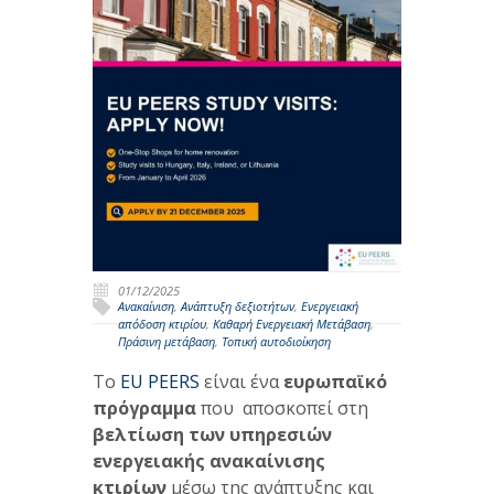
01/12/2025
Ανακαίνιση
,
Ανάπτυξη δεξιοτήτων
,
Ενεργειακή
απόδοση κτιρίου
,
Καθαρή Ενεργειακή Μετάβαση
,
Πράσινη μετάβαση
,
Τοπική αυτοδιοίκηση
Το
EU PEERS
είναι ένα
ευρωπαϊκό
πρόγραμμα
που αποσκοπεί στη
βελτίωση των υπηρεσιών
ενεργειακής ανακαίνισης
κτιρίων
μέσω της ανάπτυξης και