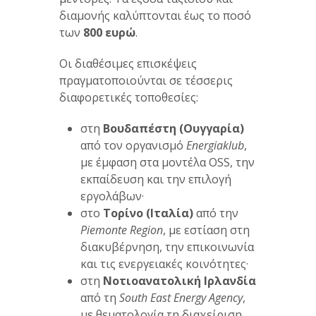
διαμονής καλύπτονται έως το ποσό
των
800 ευρώ
.
Οι διαθέσιμες επισκέψεις
πραγματοποιούνται σε τέσσερις
διαφορετικές τοποθεσίες:
στη
Βουδαπέστη (Ουγγαρία)
από τον οργανισμό
Energiaklub
,
με έμφαση στα μοντέλα OSS, την
εκπαίδευση και την επιλογή
εργολάβων·
στο
Τορίνο (Ιταλία)
από την
Piemonte
Region
, με εστίαση στη
διακυβέρνηση, την επικοινωνία
και τις ενεργειακές κοινότητες·
στη
Νοτιοανατολική Ιρλανδία
από τη
South
East
Energy
Agency
,
με θεματολογία τη διαχείριση