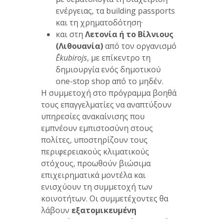
ενέργειας, τα building passports
και τη χρηματοδότηση·
και στη
Λετονία ή το Βίλνιους
(Λιθουανία)
από τον οργανισμό
Ē
kubirojs
, με επίκεντρο τη
δημιουργία ενός δημοτικού
one-stop shop από το μηδέν.
Η συμμετοχή στο πρόγραμμα βοηθά
τους επαγγελματίες να αναπτύξουν
υπηρεσίες ανακαίνισης που
εμπνέουν εμπιστοσύνη στους
πολίτες, υποστηρίζουν τους
περιφερειακούς κλιματικούς
στόχους, προωθούν βιώσιμα
επιχειρηματικά μοντέλα και
ενισχύουν τη συμμετοχή των
κοινοτήτων. Οι συμμετέχοντες θα
λάβουν
εξατομικευμένη