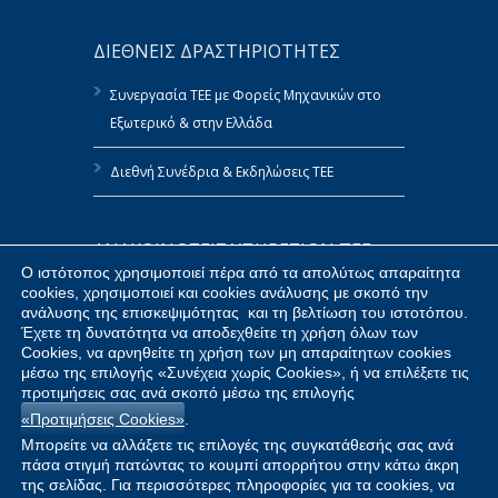
ΔΙΕΘΝΕΙΣ ΔΡΑΣΤΗΡΙΟΤΗΤΕΣ
Συνεργασία ΤΕΕ με Φορείς Μηχανικών στο
Εξωτερικό & στην Ελλάδα
Διεθνή Συνέδρια & Εκδηλώσεις ΤΕΕ
ΑΝΑΚΟΙΝΩΣΕΙΣ ΥΠΗΡΕΣΙΩΝ ΤΕΕ
Ο ιστότοπος χρησιμοποιεί πέρα από τα απολύτως απαραίτητα
cookies, χρησιμοποιεί και cookies ανάλυσης με σκοπό την
Πολιτική Αναφορών του ΤΕΕ
ανάλυσης της επισκεψιμότητας και τη βελτίωση του ιστοτόπου.
Έχετε τη δυνατότητα να αποδεχθείτε τη χρήση όλων των
Δημοσίευση Στοιχείων ΤΕΕ κατ’ Εφαρμογή
Cookies, να αρνηθείτε τη χρήση των μη απαραίτητων cookies
του Ν.4070/2012
μέσω της επιλογής «Συνέχεια χωρίς Cookies», ή να επιλέξετε τις
προτιμήσεις σας ανά σκοπό μέσω της επιλογής
«Προτιμήσεις Cookies»
.
Προμήθειες ΤΕΕ
Μπορείτε να αλλάξετε τις επιλογές της συγκατάθεσής σας ανά
πάσα στιγμή πατώντας το κουμπί απορρήτου στην κάτω άκρη
της σελίδας. Για περισσότερες πληροφορίες για τα cookies, να