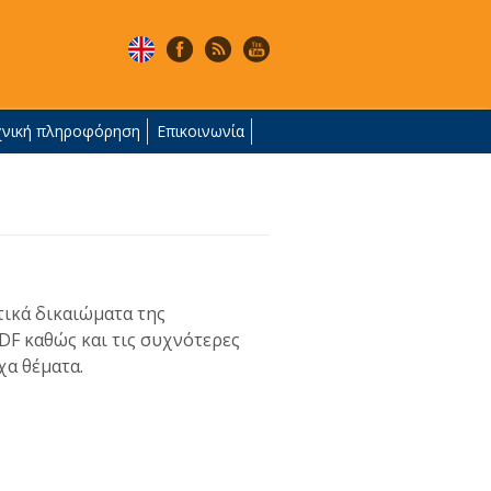
χνική πληροφόρηση
Επικοινωνία
τικά δικαιώματα της
DF καθώς και τις συχνότερες
χα θέματα.